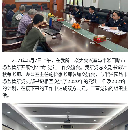
2021
年
5
月
7
日上午，在我所二楼大会议室与半淞园路市
场监管所开展“小个专”党建工作交流会。我所党总支副书记计
秋荣老师、办公室主任施俭家老师参加交流会，与半淞园路市
场监管所党支部书记相互交流了
2020
年的党建工作及
2021
年
的计划，在接下来的工作中达成双方共建，丰富党员的组织生
活。