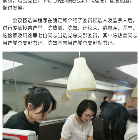
素质，增强党性； 四、加强统战党群工作建设，营造氛围，
促进发展。
会议按选举程序在确定和介绍了委员候选人及监票人后，
进行差额投票选举，陈热豪、陈效、计秋荣、戴惠萍、乔宁、
施俭家及周逸等七位同志当选党总支部委员，其中陈热豪同志
当选党总支部书记，陈效同志当选党总支部副书记。