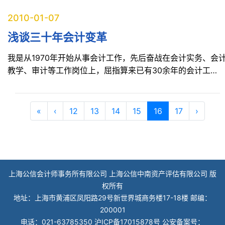
2010-01-07
浅谈三十年会计变革
我是从1970年开始从事会计工作，先后奋战在会计实务、会
教学、审计等工作岗位上，屈指算来已有30余年的会计工…
导航
Current Page
«
‹
12
13
14
15
16
17
›
上海公信会计师事务所有限公司 上海公信中南资产评估有限公司 版
权所有
地址：上海市黄浦区凤阳路29号新世界城商务楼17-18楼 邮编：
200001
电话：021-63785350
沪ICP备17015878号
公安备案号：