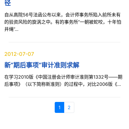
径
自从高院56号法函公布以来，会计师事务所陷入前所未有
的验资风险的旋涡之中。有的事务所“一朝被蛇咬，十年怕
井绳”…
2012-07-07
新“期后事项”审计准则求解
在学习2010版《中国注册会计师审计准则第1332号——期
后事项》（以下简称新准则）的过程中，对比2006版《…
导航
Current Page
1
2